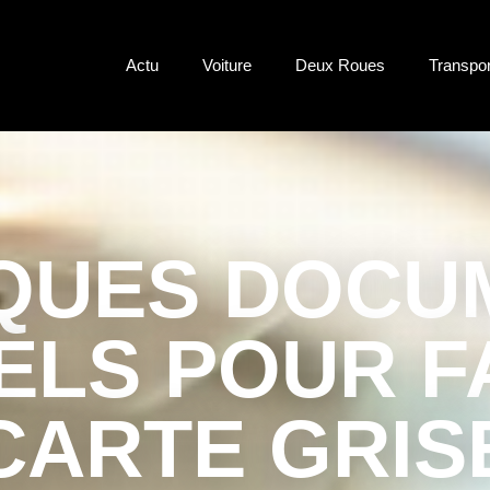
Actu
Voiture
Deux Roues
Transpo
QUES DOCU
ELS POUR F
CARTE GRIS