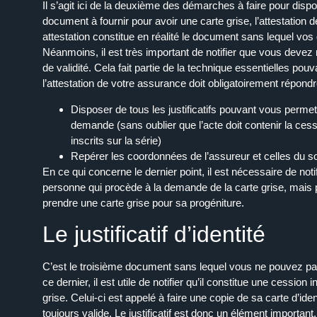
Il s’agit ici de la deuxième des
démarches
à faire
pour
dispos
document
à fournir
pour
avoir une carte grise, l’attestation 
attestation constitue en réalité le
document
sans lequel vos
Néanmoins, il est très important de notifier que vous devez 
de validité. Cela fait partie de la
technique
essentielles pouva
l’attestation de votre assurance doit obligatoirement répon
Disposer de tous les
justificatifs
pouvant vous permettre
demande (sans oublier que l’acte doit contenir la
ces
inscrits sur la série)
Repérer les coordonnées de l’assureur et celles du s
En ce qui concerne le dernier point, il est nécessaire de no
personne qui procède à la demande de la carte grise, mais pl
prendre une carte grise pour sa progéniture.
Le justificatif d’identité
C’est le troisième document sans lequel vous ne pouvez pa
ce dernier, il est utile de notifier qu’il constitue une
cession
in
grise. Celui-ci est appelé à faire une
copie
de sa carte d’iden
toujours valide. Le
justificatif
est donc un élément important.