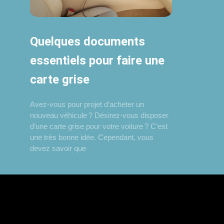
Quelques documents
essentiels pour faire une
carte grise
Avez-vous pour projet d’acheter un
nouveau véhicule ? Désirez-vous disposer
d’une carte grise pour votre voiture ? C’est
une très bonne idée. Cependant, vous
devez savoir que