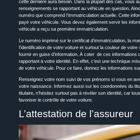
cette dernière aura besoin. Dans la plupart des cas, vous 
renseignements se rapportant au
véhicule
en question. Ains
numéro que comprend l’
immatriculation
actuelle. Cette info
payé votre
véhicule
. Vous devez également servir les infor
véhicule
a reçu sa première
immatriculation
.
Le numéro imprimé sur le
certificat
d’
immatriculation
, la ma
l’identification de votre voiture et surtout la couleur de vo
fournir en guise d’information. À coter de ces informations
rapportant à votre
identité
. En effet, c’est une
technique
mise
de votre véhicule. Pour ce faire, donnez les informations su
Renseignez votre nom suivi de vos prénoms si vous en avez p
votre naissance. Informez aussi sur les coordonnées du
tit
titulaire
, n’hésitez surtout pas à révéler son
identité
, car to
favoriser le
contrôle
de votre voiture.
L’attestation de l’assureur