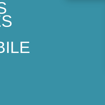
S
ÉS
BILE