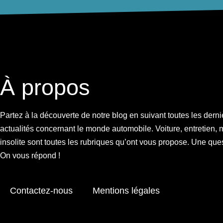
À propos
Je ne connaissais rien concernant l'entretien
Je suis tombé sur ce site par hasard, et j'ai pu
ce que j'avais besoin ! Super conse
Partez à la découverte de notre blog en suivant toutes les derni
actualités concernant le monde automobile. Voiture, entretien, 
insolite sont toutes les rubriques qu’ont vous propose. Une que
On vous répond !
Marion Lapey
48 ANS
Contactez-nous
Mentions légales