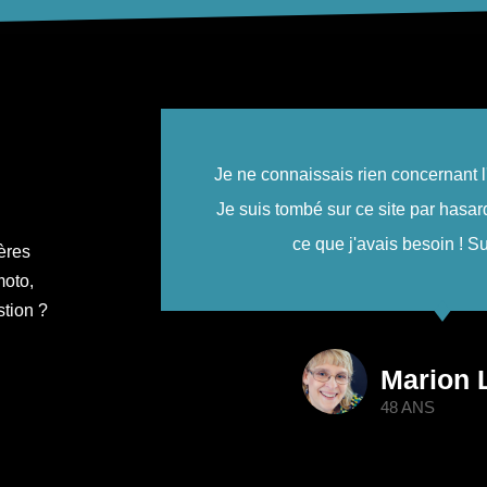
 de ma voiture.
Super je suis trop contente d'
 trouver y tout
rends très souvent pour 
ils !
dernières actualités du m
ères
moto,
stion ?
re
Ani
26 A